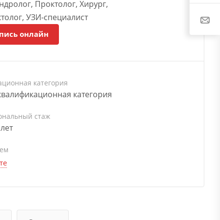
ндролог, Проктолог, Хирург,
толог, УЗИ-специалист
пись онлайн
ационная категория
квалификационная категория
ональный стаж
 лет
ием
те