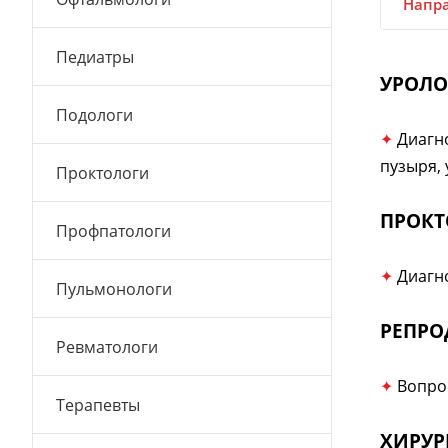
Напра
Педиатры
УРОЛО
Подологи
✦
Диагн
пузыря, 
Проктологи
ПРОКТ
Профпатологи
✦
Диагн
Пульмонологи
РЕПРО
Ревматологи
✦
Вопро
Терапевты
ХИРУР