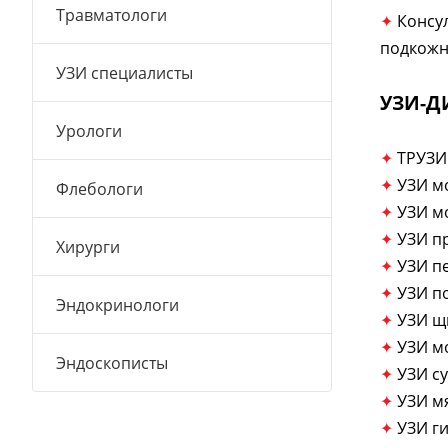
Травматологи
✦
Консу
подкожн
УЗИ специалисты
УЗИ-Д
Урологи
✦
ТРУЗИ
✦
УЗИ м
Флебологи
✦
УЗИ м
✦
УЗИ п
Хирурги
✦
УЗИ п
✦
УЗИ п
Эндокринологи
✦
УЗИ щ
✦
УЗИ м
Эндоскописты
✦
УЗИ с
✦
УЗИ м
✦
УЗИ г