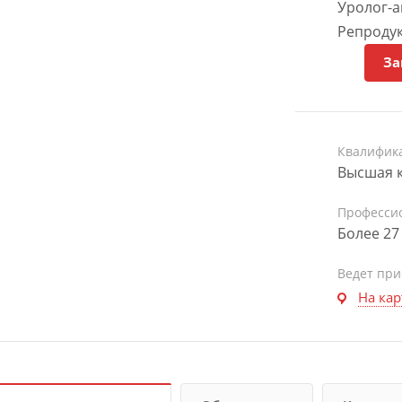
Уролог-а
Репродук
За
Квалифик
Высшая 
Професси
Более 27
Ведет пр
На кар