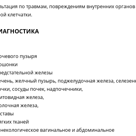
льтация по травмам, повреждениям внутренних органов 
ой клетчатки.
ИАГНОСТИКА
очевого пузыря
ошонки
редстательной железы
ечень, желчный пузырь, поджелудочная железа, селезен
очки, сосуды почек, надпочечники,
итовидная железа,
олочная железа,
уставы
ягких тканей
инекологическое вагинальное и абдоминальное